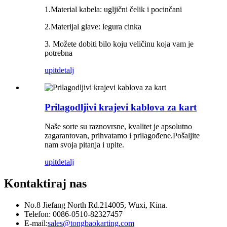
1.Material kabela: ugljični čelik i pocinčani
2.Materijal glave: legura cinka
3. Možete dobiti bilo koju veličinu koja vam je
potrebna
upit
detalj
Prilagodljivi krajevi kablova za kart
Naše sorte su raznovrsne, kvalitet je apsolutno
zagarantovan, prihvatamo i prilagođene.Pošaljite
nam svoja pitanja i upite.
upit
detalj
Kontaktiraj nas
No.8 Jiefang North Rd.214005, Wuxi, Kina.
Telefon: 0086-0510-82327457
E-mail:
sales@tongbaokarting.com