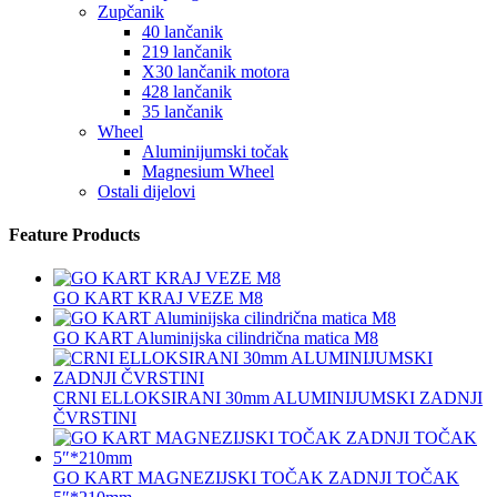
Zupčanik
40 lančanik
219 lančanik
X30 lančanik motora
428 lančanik
35 lančanik
Wheel
Aluminijumski točak
Magnesium Wheel
Ostali dijelovi
Feature Products
GO KART KRAJ VEZE M8
GO KART Aluminijska cilindrična matica M8
CRNI ELLOKSIRANI 30mm ALUMINIJUMSKI ZADNJI
ČVRSTINI
GO KART MAGNEZIJSKI TOČAK ZADNJI TOČAK