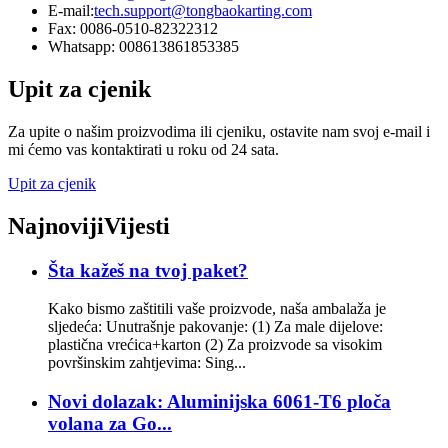
E-mail:
tech.support@tongbaokarting.com
Fax: 0086-0510-82322312
Whatsapp: 008613861853385
Upit za cjenik
Za upite o našim proizvodima ili cjeniku, ostavite nam svoj e-mail i
mi ćemo vas kontaktirati u roku od 24 sata.
Upit za cjenik
Najnoviji
Vijesti
Šta kažeš na tvoj paket?
Kako bismo zaštitili vaše proizvode, naša ambalaža je
sljedeća: Unutrašnje pakovanje: (1) Za male dijelove:
plastična vrećica+karton (2) Za proizvode sa visokim
površinskim zahtjevima: Sing...
Novi dolazak: Aluminijska 6061-T6 ploča
volana za Go...