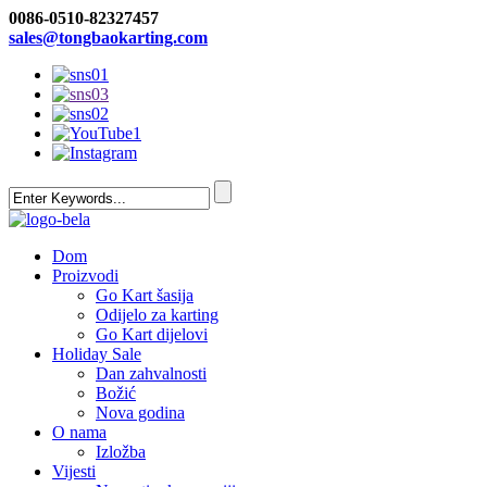
0086-0510-82327457
sales@tongbaokarting.com
Dom
Proizvodi
Go Kart šasija
Odijelo za karting
Go Kart dijelovi
Holiday Sale
Dan zahvalnosti
Božić
Nova godina
O nama
Izložba
Vijesti