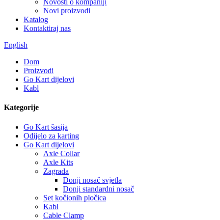
Novosti o kompaniji
Novi proizvodi
Katalog
Kontaktiraj nas
English
Dom
Proizvodi
Go Kart dijelovi
Kabl
Kategorije
Go Kart šasija
Odijelo za karting
Go Kart dijelovi
Axle Collar
Axle Kits
Zagrada
Donji nosač svjetla
Donji standardni nosač
Set kočionih pločica
Kabl
Cable Clamp