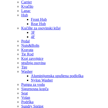
Carrier
Kvačilo
Lanac
Hub
Front Hub
Rear Hub
Kućište za osovinski ležaj
3F
4F
Pedal
Nuts&Bolts
Kravata
Tie Rod
Kraj zavojnice
stražnja osovina
Tire
Washer
Aluminijumska upuštena podloška
Nylon Washer
Pumpa za vodu
Sigurnosna kopča
Seat
Volan
Podrška
Sundry Spring