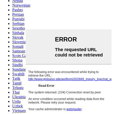
Nepali
Norwegian
Pashto
Persian
Punjabi
Serbian
Sesotho
Sinhala
Slovak
Slovenian
Somali
Samoan
Scots Gaelic
Shona
Sindhi
Sundanese
Swahili
Tajik
Tamil
Telugu
Thai
Ukrainian
Urdu
Uzbek
Vietnamese