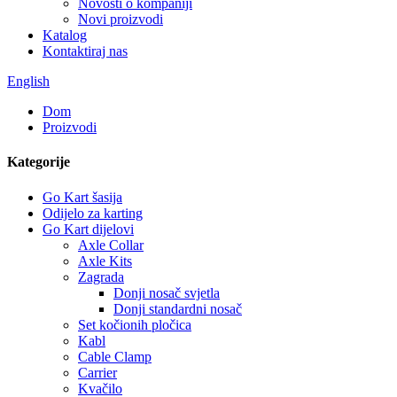
Novosti o kompaniji
Novi proizvodi
Katalog
Kontaktiraj nas
English
Dom
Proizvodi
Kategorije
Go Kart šasija
Odijelo za karting
Go Kart dijelovi
Axle Collar
Axle Kits
Zagrada
Donji nosač svjetla
Donji standardni nosač
Set kočionih pločica
Kabl
Cable Clamp
Carrier
Kvačilo