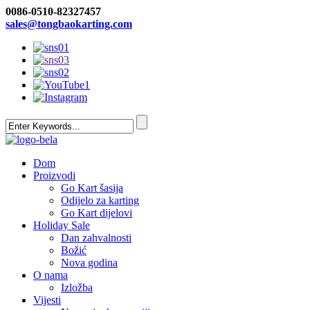
0086-0510-82327457
sales@tongbaokarting.com
Dom
Proizvodi
Go Kart šasija
Odijelo za karting
Go Kart dijelovi
Holiday Sale
Dan zahvalnosti
Božić
Nova godina
O nama
Izložba
Vijesti