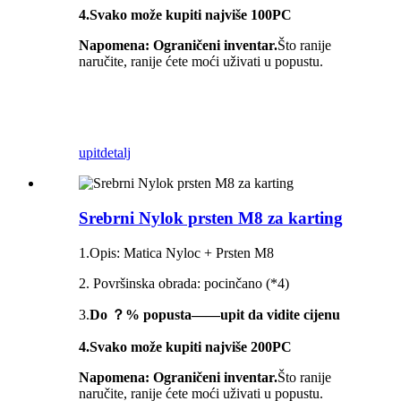
4.Svako može kupiti najviše 100PC
Napomena: Ograničeni inventar.
Što ranije
naručite, ranije ćete moći uživati ​​u popustu.
upit
detalj
Srebrni Nylok prsten M8 za karting
1.Opis: Matica Nyloc + Prsten M8
2. Površinska obrada: pocinčano (*4)
3.
Do ？% popusta——upit da vidite cijenu
4.Svako može kupiti najviše 200PC
Napomena: Ograničeni inventar.
Što ranije
naručite, ranije ćete moći uživati ​​u popustu.