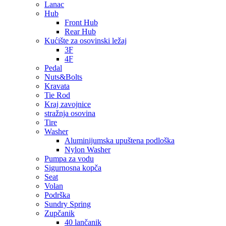
Lanac
Hub
Front Hub
Rear Hub
Kućište za osovinski ležaj
3F
4F
Pedal
Nuts&Bolts
Kravata
Tie Rod
Kraj zavojnice
stražnja osovina
Tire
Washer
Aluminijumska upuštena podloška
Nylon Washer
Pumpa za vodu
Sigurnosna kopča
Seat
Volan
Podrška
Sundry Spring
Zupčanik
40 lančanik