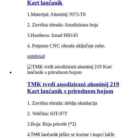
Kart lančanik
1.Materijal: Aluminij 7075-T6
2. Završna obrada: Anodizirana boja
3.Hardness: Iznad HB145
4. Potpuno CNC obrada uključuje zube.
upit
detalj
TMK tvrđi anodizirani aluminij 219
Kart lančanik s prirodnom bojom
1. Završna obrada: deblja oksidacija
2. Veličina: 63T-97T
3.Boja: Boja prirode (*2)
4.
šire se koriste i kupci lakše
TMK lančanik je