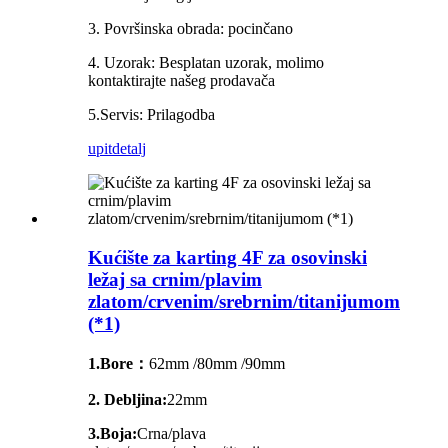
3. Površinska obrada: pocinčano
4. Uzorak: Besplatan uzorak, molimo
kontaktirajte našeg prodavača
5.Servis: Prilagodba
upit
detalj
Kućište za karting 4F za osovinski
ležaj sa crnim/plavim
zlatom/crvenim/srebrnim/titanijumom
(*1)
1.Bore：
62mm /80mm /90mm
2. Debljina:
22mm
3.Boja:
Crna/plava