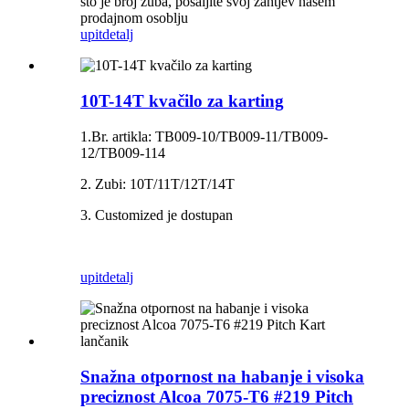
što je broj zuba, pošaljite svoj zahtjev našem
prodajnom osoblju
upit
detalj
10T-14T kvačilo za karting
1.Br. artikla: TB009-10/TB009-11/TB009-
12/TB009-114
2. Zubi: 10T/11T/12T/14T
3. Customized je dostupan
upit
detalj
Snažna otpornost na habanje i visoka
preciznost Alcoa 7075-T6 #219 Pitch