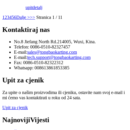
upit
detalj
1
2
3
4
5
6
Dalje >
>>
Stranica 1 / 11
Kontaktiraj nas
No.8 Jiefang North Rd.214005, Wuxi, Kina.
Telefon: 0086-0510-82327457
E-mail:
sales@tongbaokarting.com
E-mail:
tech.support@tongbaokarting.com
Fax: 0086-0510-82322312
Whatsapp: 008613861853385
Upit za cjenik
Za upite o našim proizvodima ili cjeniku, ostavite nam svoj e-mail i
mi ćemo vas kontaktirati u roku od 24 sata.
Upit za cjenik
Najnoviji
Vijesti