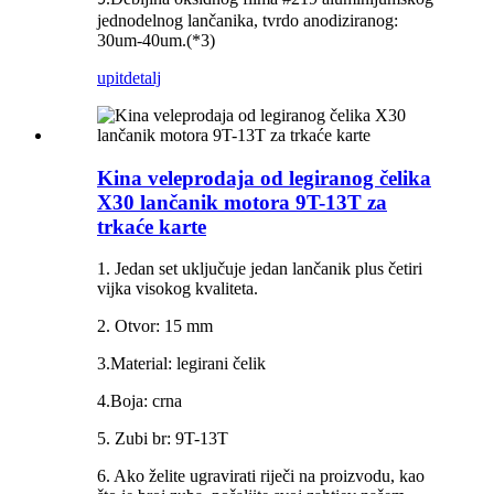
5.
jednodelnog lančanika, tvrdo anodiziranog:
30um-40um.(*3)
upit
detalj
Kina veleprodaja od legiranog čelika
X30 lančanik motora 9T-13T za
trkaće karte
1. Jedan set uključuje jedan lančanik plus četiri
vijka visokog kvaliteta.
2. Otvor: 15 mm
3.Material: legirani čelik
4.Boja: crna
5. Zubi br: 9T-13T
6. Ako želite ugravirati riječi na proizvodu, kao