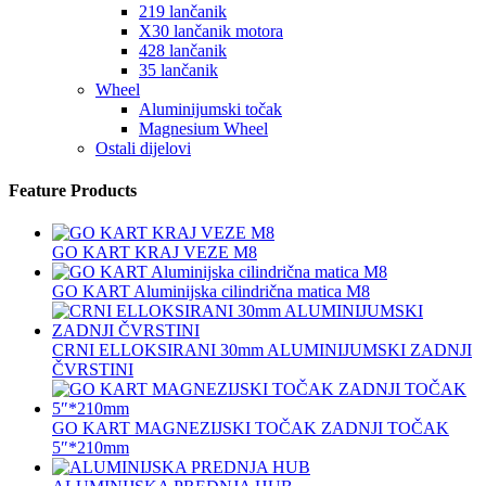
219 lančanik
X30 lančanik motora
428 lančanik
35 lančanik
Wheel
Aluminijumski točak
Magnesium Wheel
Ostali dijelovi
Feature Products
GO KART KRAJ VEZE M8
GO KART Aluminijska cilindrična matica M8
CRNI ELLOKSIRANI 30mm ALUMINIJUMSKI ZADNJI
ČVRSTINI
GO KART MAGNEZIJSKI TOČAK ZADNJI TOČAK
5″*210mm