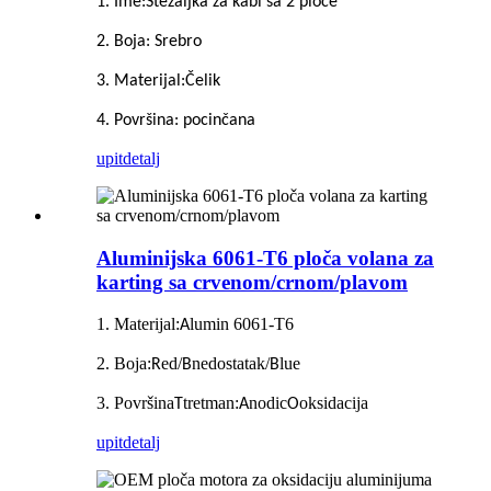
1. Ime:
Stezaljka za kabl sa 2 ploče
2. Boja
:
Srebro
3. Materijal:
Čelik
4. Površina: pocinčana
upit
detalj
Aluminijska 6061-T6 ploča volana za
karting sa crvenom/crnom/plavom
1. Materijal:
lumin 6061-T6
A
2. Boja:
ed/
nedostatak/
lue
R
B
B
3. Površina
tretman:
nodic
oksidacija
T
A
O
upit
detalj