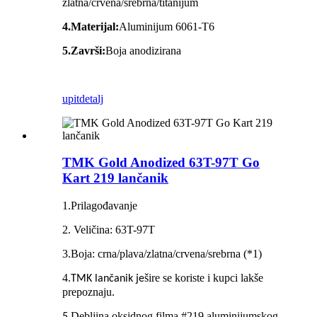
zlatna/crvena/srebrna/titanijum
4.Materijal:
Aluminijum 6061‐T6
5.Završi:
Boja anodizirana
upit
detalj
TMK Gold Anodized 63T-97T Go
Kart 219 lančanik
1.Prilagođavanje
2. Veličina: 63T-97T
3.Boja: crna/plava/zlatna/crvena/srebrna (*1)
4.
šire se koriste i kupci lakše
TMK lančanik je
prepoznaju.
Debljina oksidnog filma #219 aluminijumskog