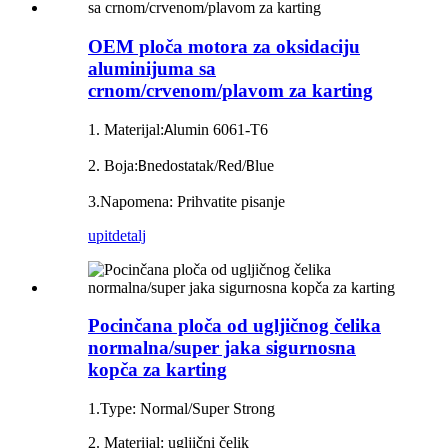
OEM ploča motora za oksidaciju
aluminijuma sa
crnom/crvenom/plavom za karting
1. Materijal:
lumin 6061-T6
A
2. Boja:
nedostatak/
ed/
lue
B
R
B
3.Napomena: Prihvatite pisanje
upit
detalj
Pocinčana ploča od ugljičnog čelika
normalna/super jaka sigurnosna
kopča za karting
1.Type: Normal/Super Strong
2. Materijal: ugljični čelik