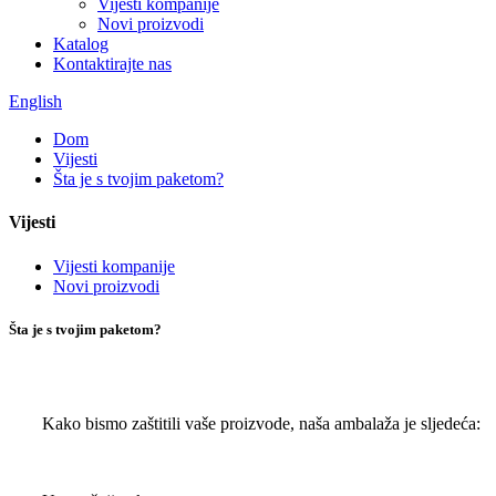
Vijesti kompanije
Novi proizvodi
Katalog
Kontaktirajte nas
English
Dom
Vijesti
Šta je s tvojim paketom?
Vijesti
Vijesti kompanije
Novi proizvodi
Šta je s tvojim paketom?
Kako bismo zaštitili vaše proizvode, naša ambalaža je sljedeća: