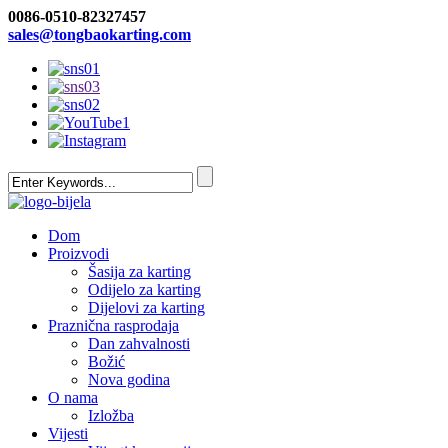
0086-0510-82327457
sales@tongbaokarting.com
Dom
Proizvodi
Šasija za karting
Odijelo za karting
Dijelovi za karting
Praznična rasprodaja
Dan zahvalnosti
Božić
Nova godina
O nama
Izložba
Vijesti