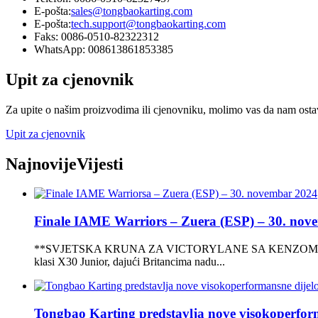
E-pošta:
sales@tongbaokarting.com
E-pošta:
tech.support@tongbaokarting.com
Faks: 0086-0510-82322312
WhatsApp: 008613861853385
Upit za cjenovnik
Za upite o našim proizvodima ili cjenovniku, molimo vas da nam ostavi
Upit za cjenovnik
Najnovije
Vijesti
Finale IAME Warriors – Zuera (ESP) – 30. nove
**SVJETSKA KRUNA ZA VICTORYLANE SA KENZOM CRAIGIEOM**
klasi X30 Junior, dajući Britancima nadu...
Tongbao Karting predstavlja nove visokoperforma