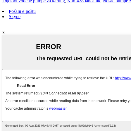
Dijelovi vodene pumpe za karting
,
Kart 428 lančanik
,
Nosač pumpe za
Pošalji e-poštu
Skype
x