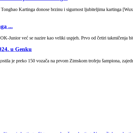
i Tongbao Kartinga donose brzinu i sigurnost ljubiteljima kartinga [
a ...
-Junior već se nazire kao veliki uspjeh. Prvo od četiri takmičenja bit
2024. u Genku
gostila je preko 150 vozača na prvom Zimskom trofeju šampiona, zajedn