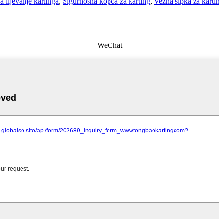
 lijevanje kartinga
,
Sigurnosna kopča za karting
,
Vezna šipka za karti
WeChat