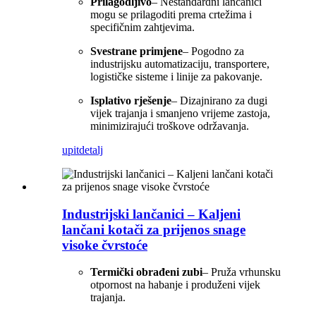
Prilagodljivo
– Nestandardni lančanici
mogu se prilagoditi prema crtežima i
specifičnim zahtjevima.
Svestrane primjene
– Pogodno za
industrijsku automatizaciju, transportere,
logističke sisteme i linije za pakovanje.
Isplativo rješenje
– Dizajnirano za dugi
vijek trajanja i smanjeno vrijeme zastoja,
minimizirajući troškove održavanja.
upit
detalj
Industrijski lančanici – Kaljeni
lančani kotači za prijenos snage
visoke čvrstoće
Termički obrađeni zubi
– Pruža vrhunsku
otpornost na habanje i produženi vijek
trajanja.