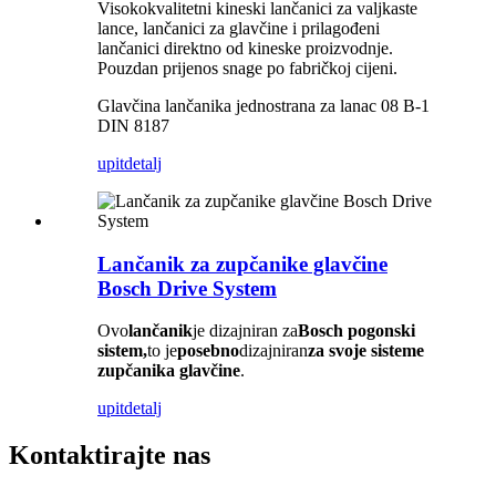
Visokokvalitetni kineski lančanici za valjkaste
lance, lančanici za glavčine i prilagođeni
lančanici direktno od kineske proizvodnje.
Pouzdan prijenos snage po fabričkoj cijeni.
Glavčina lančanika jednostrana za lanac 08 B-1
DIN 8187
upit
detalj
Lančanik za zupčanike glavčine
Bosch Drive System
Ovo
lančanik
je dizajniran za
Bosch pogonski
sistem,
to je
posebno
dizajniran
za svoje sisteme
zupčanika glavčine
.
upit
detalj
Kontaktirajte nas