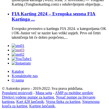
Karting (Tongbaokarting.com) s oduševljenjem objavljuje...
FIA Karting 2024 – Evropska sezona FIA
Kartinga ...
Evropsko prvenstvo u kartingu FIA 2024. u kategorijama OK
i OK-Junior već se nazire kao veliki uspjeh. Prvo od četiri
takmičenja bit će dobro posjećeno,...
Katalog
Kontaktirajte nas
O nama
© Autorsko pravo - 2019-2022: Sva prava pridržana.
Popularni proizvodi
-
Mapa sajta
-
AMP za mobilne uređaje
Dijelovi vodene pumpe za karting
,
Nosač pumpe za lijevanje
kartinga
,
Kart 428 lančanik
,
Vezna šipka za karting
,
Sigurnosna
kopča za karting
,
Karting lančanik
,