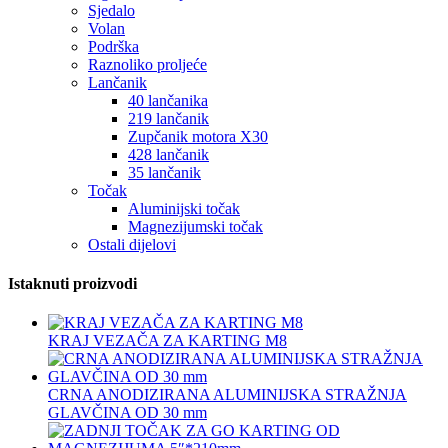
Sjedalo
Volan
Podrška
Raznoliko proljeće
Lančanik
40 lančanika
219 lančanik
Zupčanik motora X30
428 lančanik
35 lančanik
Točak
Aluminijski točak
Magnezijumski točak
Ostali dijelovi
Istaknuti proizvodi
KRAJ VEZAČA ZA KARTING M8
CRNA ANODIZIRANA ALUMINIJSKA STRAŽNJA
GLAVČINA OD 30 mm