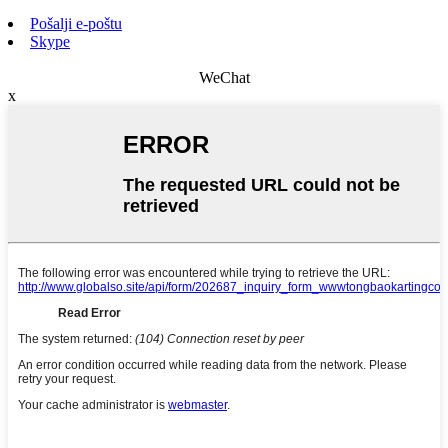
Pošalji e-poštu
Skype
WeChat
x