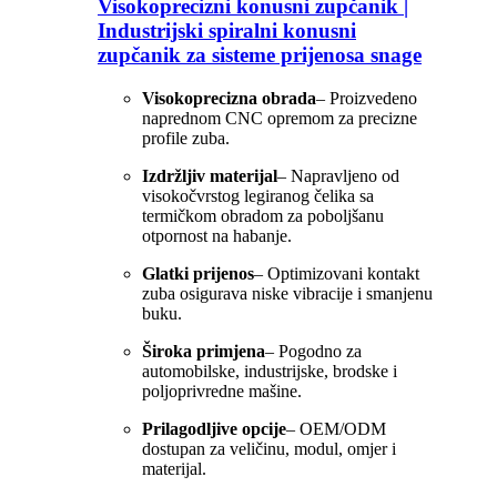
Visokoprecizni konusni zupčanik |
Industrijski spiralni konusni
zupčanik za sisteme prijenosa snage
Visokoprecizna obrada
– Proizvedeno
naprednom CNC opremom za precizne
profile zuba.
Izdržljiv materijal
– Napravljeno od
visokočvrstog legiranog čelika sa
termičkom obradom za poboljšanu
otpornost na habanje.
Glatki prijenos
– Optimizovani kontakt
zuba osigurava niske vibracije i smanjenu
buku.
Široka primjena
– Pogodno za
automobilske, industrijske, brodske i
poljoprivredne mašine.
Prilagodljive opcije
– OEM/ODM
dostupan za veličinu, modul, omjer i
materijal.