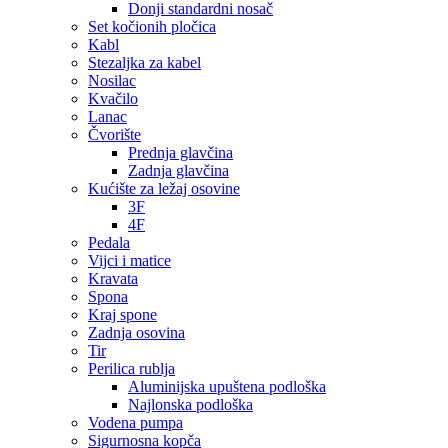
Donji standardni nosač
Set kočionih pločica
Kabl
Stezaljka za kabel
Nosilac
Kvačilo
Lanac
Čvorište
Prednja glavčina
Zadnja glavčina
Kućište za ležaj osovine
3F
4F
Pedala
Vijci i matice
Kravata
Spona
Kraj spone
Zadnja osovina
Tir
Perilica rublja
Aluminijska upuštena podloška
Najlonska podloška
Vodena pumpa
Sigurnosna kopča