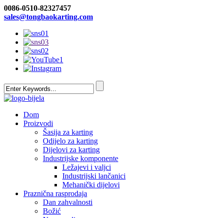
0086-0510-82327457
sales@tongbaokarting.com
Dom
Proizvodi
Šasija za karting
Odijelo za karting
Dijelovi za karting
Industrijske komponente
Ležajevi i valjci
Industrijski lančanici
Mehanički dijelovi
Praznična rasprodaja
Dan zahvalnosti
Božić