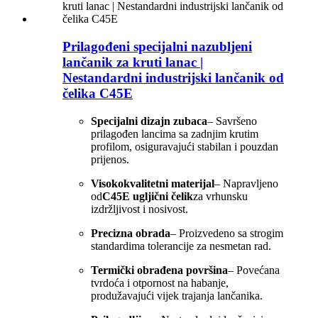
Prilagođeni specijalni nazubljeni
lančanik za kruti lanac |
Nestandardni industrijski lančanik od
čelika C45E
Specijalni dizajn zubaca
– Savršeno
prilagođen lancima sa zadnjim krutim
profilom, osiguravajući stabilan i pouzdan
prijenos.
Visokokvalitetni materijal
– Napravljeno
od
C45E ugljični čelik
za vrhunsku
izdržljivost i nosivost.
Precizna obrada
– Proizvedeno sa strogim
standardima tolerancije za nesmetan rad.
Termički obrađena površina
– Povećana
tvrdoća i otpornost na habanje,
produžavajući vijek trajanja lančanika.