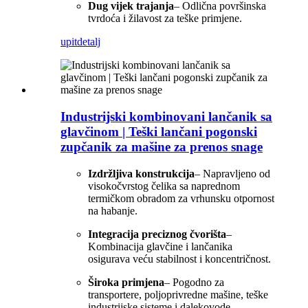
Dug vijek trajanja
– Odlična površinska
tvrdoća i žilavost za teške primjene.
upit
detalj
Industrijski kombinovani lančanik sa
glavčinom | Teški lančani pogonski
zupčanik za mašine za prenos snage
Izdržljiva konstrukcija
– Napravljeno od
visokočvrstog čelika sa naprednom
termičkom obradom za vrhunsku otpornost
na habanje.
Integracija preciznog čvorišta
–
Kombinacija glavčine i lančanika
osigurava veću stabilnost i koncentričnost.
Široka primjena
– Pogodno za
transportere, poljoprivredne mašine, teške
industrijske sisteme i dalekovode.