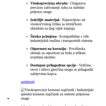
Visokoprecizna obrada
– Osigurava
precizno zahvatanje zuba za stabilan
prijenos snage.
Izdržljiv materijal
– Napravljeno od
visokočvrstog čelika sa termičkom
obradom za dug vijek trajanja.
Široka primjena
– Kompatibilan s više
industrijskih mašina i transportnih sistema.
Otpornost na koroziju
– Površinska
obrada za otpornost na hrđu u teškim
uvjetima okoline.
Dostupne prilagođene opcije
– Veličine,
otvor i stilovi glavčina mogu se prilagoditi
zahtjevima kupca.
upit
detalj