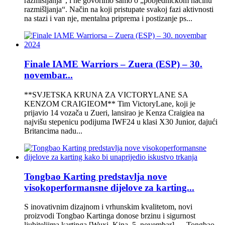
razmišljanja“, i ne govorimo samo o „pobjedničkom načinu
razmišljanja“. Način na koji pristupate svakoj fazi aktivnosti
na stazi i van nje, mentalna priprema i postizanje ps...
Finale IAME Warriors – Zuera (ESP) – 30.
novembar...
**SVJETSKA KRUNA ZA VICTORYLANE SA
KENZOM CRAIGIEOM** Tim VictoryLane, koji je
prijavio 14 vozača u Zueri, lansirao je Kenza Craigiea na
najvišu stepenicu podijuma IWF24 u klasi X30 Junior, dajući
Britancima nadu...
Tongbao Karting predstavlja nove
visokoperformansne dijelove za karting...
S inovativnim dizajnom i vrhunskim kvalitetom, novi
proizvodi Tongbao Kartinga donose brzinu i sigurnost
ljubiteljima kartinga [Wuxi, Kina, 5. novembar] — Tongbao