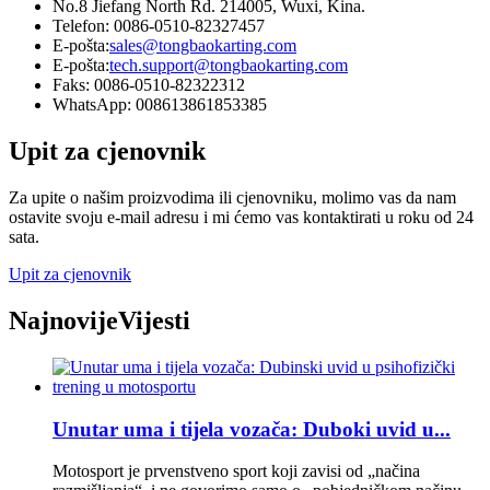
No.8 Jiefang North Rd. 214005, Wuxi, Kina.
Telefon: 0086-0510-82327457
E-pošta:
sales@tongbaokarting.com
E-pošta:
tech.support@tongbaokarting.com
Faks: 0086-0510-82322312
WhatsApp: 008613861853385
Upit za cjenovnik
Za upite o našim proizvodima ili cjenovniku, molimo vas da nam
ostavite svoju e-mail adresu i mi ćemo vas kontaktirati u roku od 24
sata.
Upit za cjenovnik
Najnovije
Vijesti
Unutar uma i tijela vozača: Duboki uvid u...
Motosport je prvenstveno sport koji zavisi od „načina