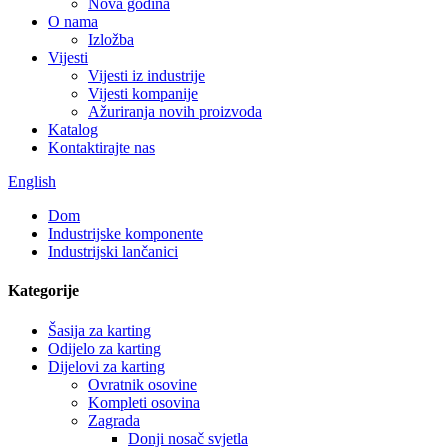
Nova godina
O nama
Izložba
Vijesti
Vijesti iz industrije
Vijesti kompanije
Ažuriranja novih proizvoda
Katalog
Kontaktirajte nas
English
Dom
Industrijske komponente
Industrijski lančanici
Kategorije
Šasija za karting
Odijelo za karting
Dijelovi za karting
Ovratnik osovine
Kompleti osovina
Zagrada
Donji nosač svjetla