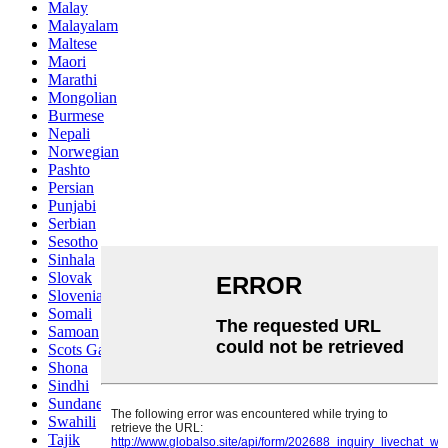
Malay
Malayalam
Maltese
Maori
Marathi
Mongolian
Burmese
Nepali
Norwegian
Pashto
Persian
Punjabi
Serbian
Sesotho
Sinhala
Slovak
Slovenian
Somali
Samoan
Scots Gaelic
Shona
Sindhi
Sundanese
Swahili
Tajik