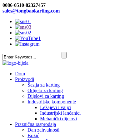
0086-0510-82327457
sales@tongbaokarting.com
Dom
Proizvodi
Šasija za karting
Odijelo za karting
Dijelovi za karting
Industrijske komponente
Ležajevi i valjci
Industrijski lančanici
Mehanički dijelovi
Praznična rasprodaja
Dan zahvalnosti
Božić