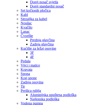
Donji nosač svjetla
Donji standardni nosač
Set kočionih pločica
Kabl
Stezaljka za kabel
Nosilac
Kvačilo
Lanac
Čvorište
Prednja glavčina
Zadnja glavčina
Kućište za ležaj osovine
3F
4F
Pedala
Vijci i matice
Kravata
Spona
Kraj spone
Zadnja osovina
Tir
Perilica rublja
Aluminijska upuštena podloška
Najlonska podloška
Vodena pumpa