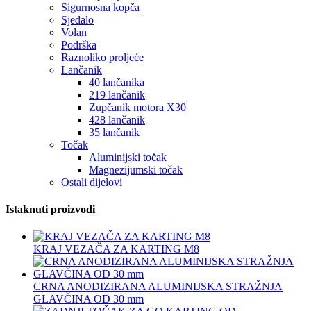
Sigurnosna kopča
Sjedalo
Volan
Podrška
Raznoliko proljeće
Lančanik
40 lančanika
219 lančanik
Zupčanik motora X30
428 lančanik
35 lančanik
Točak
Aluminijski točak
Magnezijumski točak
Ostali dijelovi
Istaknuti proizvodi
KRAJ VEZAČA ZA KARTING M8
CRNA ANODIZIRANA ALUMINIJSKA STRAŽNJA
GLAVČINA OD 30 mm