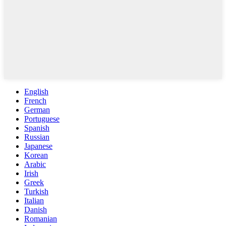
English
French
German
Portuguese
Spanish
Russian
Japanese
Korean
Arabic
Irish
Greek
Turkish
Italian
Danish
Romanian