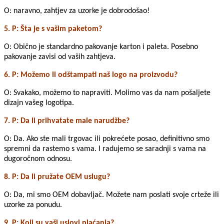
O: naravno, zahtjev za uzorke je dobrodošao!
5. P: Šta je s vašim paketom?
O: Obično je standardno pakovanje karton i paleta. Posebno
pakovanje zavisi od vaših zahtjeva.
6. P: Možemo li odštampati naš logo na proizvodu?
O: Svakako, možemo to napraviti. Molimo vas da nam pošaljete
dizajn vašeg logotipa.
7. P: Da li prihvatate male narudžbe?
O: Da. Ako ste mali trgovac ili pokrećete posao, definitivno smo
spremni da rastemo s vama. I radujemo se saradnji s vama na
dugoročnom odnosu.
8. P: Da li pružate OEM uslugu?
O: Da, mi smo OEM dobavljač. Možete nam poslati svoje crteže ili
uzorke za ponudu.
9. P: Koji su vaši uslovi plaćanja?