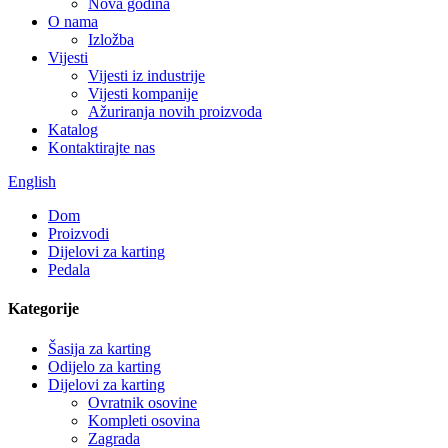
Nova godina
O nama
Izložba
Vijesti
Vijesti iz industrije
Vijesti kompanije
Ažuriranja novih proizvoda
Katalog
Kontaktirajte nas
English
Dom
Proizvodi
Dijelovi za karting
Pedala
Kategorije
Šasija za karting
Odijelo za karting
Dijelovi za karting
Ovratnik osovine
Kompleti osovina
Zagrada