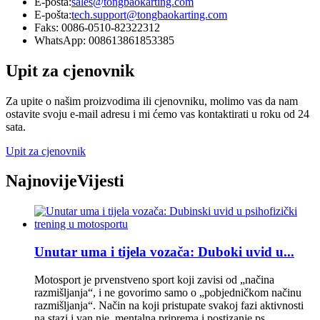
E-pošta:
sales@tongbaokarting.com
E-pošta:
tech.support@tongbaokarting.com
Faks: 0086-0510-82322312
WhatsApp: 008613861853385
Upit za cjenovnik
Za upite o našim proizvodima ili cjenovniku, molimo vas da nam
ostavite svoju e-mail adresu i mi ćemo vas kontaktirati u roku od 24
sata.
Upit za cjenovnik
Najnovije
Vijesti
Unutar uma i tijela vozača: Duboki uvid u...
Motosport je prvenstveno sport koji zavisi od „načina
razmišljanja“, i ne govorimo samo o „pobjedničkom načinu
razmišljanja“. Način na koji pristupate svakoj fazi aktivnosti
na stazi i van nje, mentalna priprema i postizanje ps...