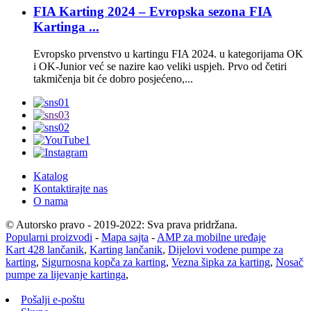
FIA Karting 2024 – Evropska sezona FIA
Kartinga ...
Evropsko prvenstvo u kartingu FIA 2024. u kategorijama OK
i OK-Junior već se nazire kao veliki uspjeh. Prvo od četiri
takmičenja bit će dobro posjećeno,...
Katalog
Kontaktirajte nas
O nama
© Autorsko pravo - 2019-2022: Sva prava pridržana.
Popularni proizvodi
-
Mapa sajta
-
AMP za mobilne uređaje
Kart 428 lančanik
,
Karting lančanik
,
Dijelovi vodene pumpe za
karting
,
Sigurnosna kopča za karting
,
Vezna šipka za karting
,
Nosač
pumpe za lijevanje kartinga
,
Pošalji e-poštu