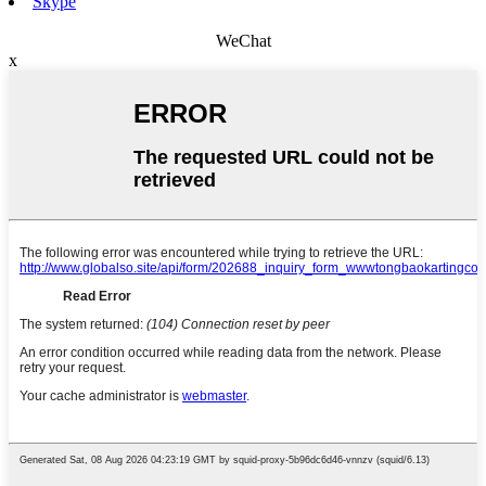
Skype
WeChat
x