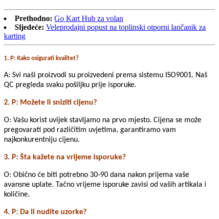
Prethodno:
Go Kart Hub za volan
Sljedeće:
Veleprodajni popust na toplinski otporni lančanik za
karting
1. P: Kako osigurati kvalitet?
A: Svi naši proizvodi su proizvedeni prema sistemu ISO9001. Naš
QC pregleda svaku pošiljku prije isporuke.
2. P: Možete li sniziti cijenu?
O: Vašu korist uvijek stavljamo na prvo mjesto. Cijena se može
pregovarati pod različitim uvjetima, garantiramo vam
najkonkurentniju cijenu.
3. P: Šta kažete na vrijeme isporuke?
O: Obično će biti potrebno 30-90 dana nakon prijema vaše
avansne uplate. Tačno vrijeme isporuke zavisi od vaših artikala i
količine.
4. P: Da li nudite uzorke?