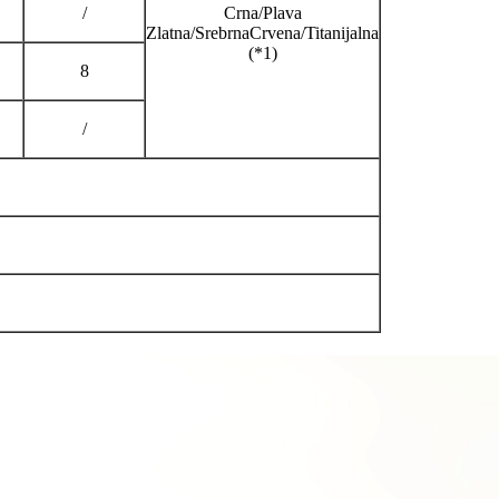
/
Crna/Plava
Zlatna/SrebrnaCrvena/Titanijalna
(*1)
8
/