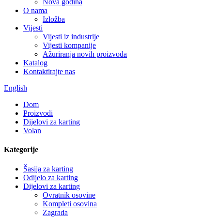
Nova godina
O nama
Izložba
Vijesti
Vijesti iz industrije
Vijesti kompanije
Ažuriranja novih proizvoda
Katalog
Kontaktirajte nas
English
Dom
Proizvodi
Dijelovi za karting
Volan
Kategorije
Šasija za karting
Odijelo za karting
Dijelovi za karting
Ovratnik osovine
Kompleti osovina
Zagrada