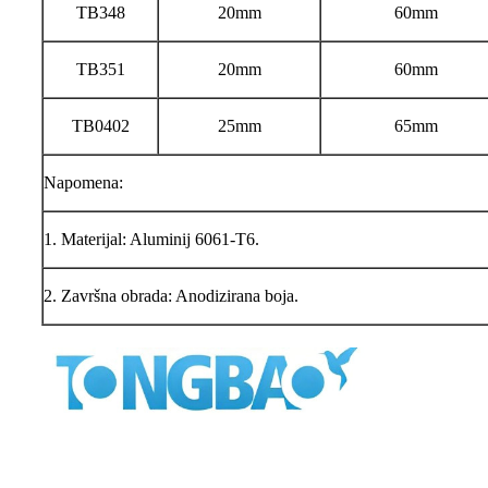
TB348
20mm
60mm
TB351
20mm
60mm
TB0402
25mm
65mm
Napomena:
1. Materijal: Aluminij 6061‐T6.
2. Završna obrada: Anodizirana boja.