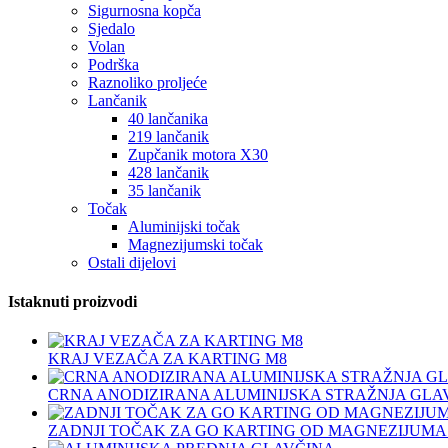
Sigurnosna kopča
Sjedalo
Volan
Podrška
Raznoliko proljeće
Lančanik
40 lančanika
219 lančanik
Zupčanik motora X30
428 lančanik
35 lančanik
Točak
Aluminijski točak
Magnezijumski točak
Ostali dijelovi
Istaknuti proizvodi
KRAJ VEZAČA ZA KARTING M8
CRNA ANODIZIRANA ALUMINIJSKA STRAŽNJA GLAV
ZADNJI TOČAK ZA GO KARTING OD MAGNEZIJUMA 