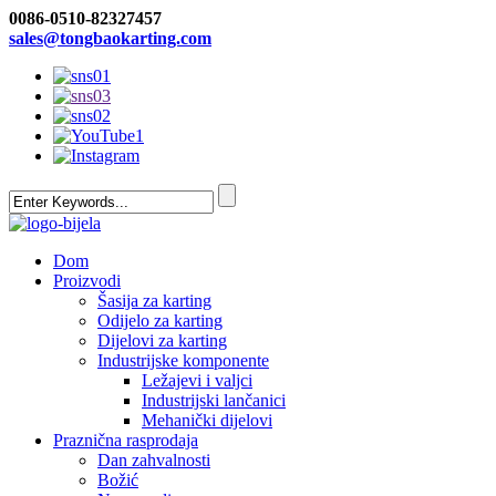
0086-0510-82327457
sales@tongbaokarting.com
Dom
Proizvodi
Šasija za karting
Odijelo za karting
Dijelovi za karting
Industrijske komponente
Ležajevi i valjci
Industrijski lančanici
Mehanički dijelovi
Praznična rasprodaja
Dan zahvalnosti
Božić