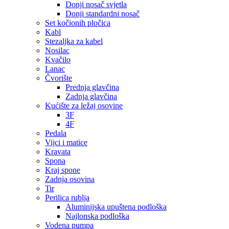
Donji nosač svjetla
Donji standardni nosač
Set kočionih pločica
Kabl
Stezaljka za kabel
Nosilac
Kvačilo
Lanac
Čvorište
Prednja glavčina
Zadnja glavčina
Kućište za ležaj osovine
3F
4F
Pedala
Vijci i matice
Kravata
Spona
Kraj spone
Zadnja osovina
Tir
Perilica rublja
Aluminijska upuštena podloška
Najlonska podloška
Vodena pumpa