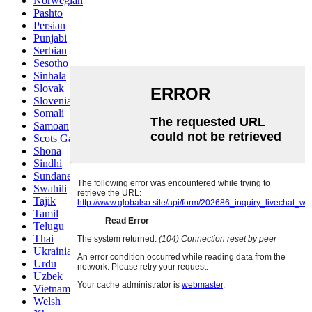
Norwegian
Pashto
Persian
Punjabi
Serbian
Sesotho
Sinhala
Slovak
Slovenian
Somali
Samoan
Scots Gaelic
Shona
Sindhi
Sundanese
Swahili
Tajik
Tamil
Telugu
Thai
Ukrainian
Urdu
Uzbek
Vietnamese
Welsh