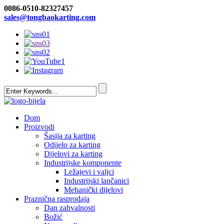
0086-0510-82327457
sales@tongbaokarting.com
Dom
Proizvodi
Šasija za karting
Odijelo za karting
Dijelovi za karting
Industrijske komponente
Ležajevi i valjci
Industrijski lančanici
Mehanički dijelovi
Praznična rasprodaja
Dan zahvalnosti
Božić