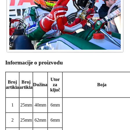
Informacije o proizvodu
Utor
Broj
Broj
Dužina
za
Boja
artikla
artikla
ključ
1
25mm
40mm
6mm
2
25mm
62mm
6mm