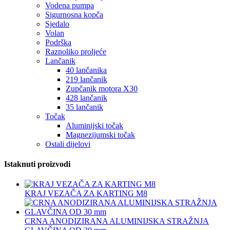
Vodena pumpa
Sigurnosna kopča
Sjedalo
Volan
Podrška
Raznoliko proljeće
Lančanik
40 lančanika
219 lančanik
Zupčanik motora X30
428 lančanik
35 lančanik
Točak
Aluminijski točak
Magnezijumski točak
Ostali dijelovi
Istaknuti proizvodi
KRAJ VEZAČA ZA KARTING M8
CRNA ANODIZIRANA ALUMINIJSKA STRAŽNJA