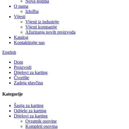
Nova godina
O nama
Izložba
Vijesti
Vijesti iz industrije
Vijesti kompanije
Ažuriranja novih proizvoda
Katalog
Kontaktirajte nas
English
Dom
Proizvodi
Dijelovi za karting
Čvorište
Zadnja glavčina
Kategorije
Šasija za karting
Odijelo za karting
Dijelovi za karting
Ovratnik osovine
Kompleti osovina