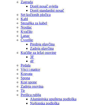
Zagrada
Donji nosač svjetla
Donji standardni nosač
Set kočionih pločica
Kabl
Stezaljka za kabel
Nosilac
Kvačilo
Lanac
Čvorište
Prednja glavčina
Zadnja glavčina
Kućište za ležaj osovine
3F
4F
Pedala
Vijci i matice
Kravata
Spona
Kraj spone
Zadnja osovina
Tir
Perilica rublja
Aluminijska upuštena podloška
Najlonska podloška