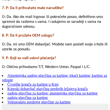
7. P: Da li prihvatate male narudžbe?
O: Da. Ako ste mali trgovac ili pokrećete posao, definitivno smo
spremni da rastemo s vama. I radujemo se saradnji s vama na
dugoročnom odnosu.
8. P: Da li pružate OEM uslugu?
O: Da, mi smo OEM dobavljač. Možete nam poslati svoje crteže ili
uzorke za ponudu.
9. P: Koji su vaši uslovi plaćanja?
O: Obično prihvatamo T/T, Western Union, Paypal i L/C.
Aluminijska zadnja glavčina za karting; trkaći karting; karting za
odrasle
Čvorište kotača za karting u Kini
Kineski dobavljač glavčina prednjih ležajeva kotača
zadnja glavčina za karting; aluminijska glavčina za karting
zadnja glavčina za karting
Veleprodaja prednjeg glavčine za karting