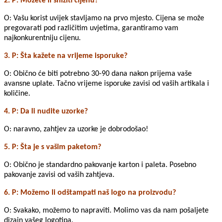
2. P: Možete li sniziti cijenu?
O: Vašu korist uvijek stavljamo na prvo mjesto. Cijena se može
pregovarati pod različitim uvjetima, garantiramo vam
najkonkurentniju cijenu.
3. P: Šta kažete na vrijeme isporuke?
O: Obično će biti potrebno 30-90 dana nakon prijema vaše
avansne uplate. Tačno vrijeme isporuke zavisi od vaših artikala i
količine.
4. P: Da li nudite uzorke?
O: naravno, zahtjev za uzorke je dobrodošao!
5. P: Šta je s vašim paketom?
O: Obično je standardno pakovanje karton i paleta. Posebno
pakovanje zavisi od vaših zahtjeva.
6. P: Možemo li odštampati naš logo na proizvodu?
O: Svakako, možemo to napraviti. Molimo vas da nam pošaljete
dizajn vašeg logotipa.