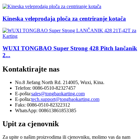
Kineska veleprodaja ploča za centriranje kotača
WUXI TONGBAO Super Strong 428 Pitch lančanik
2...
Kontaktirajte nas
No.8 Jiefang North Rd. 214005, Wuxi, Kina.
Telefon: 0086-0510-82327457
E-pošta:
sales@tongbaokarting.com
E-pošta:
tech.support@tongbaokarting.com
Faks: 0086-0510-82322312
WhatsApp: 008613861853385
Upit za cjenovnik
Za upite o našim proizvodima ili cjenovniku, molimo vas da nam