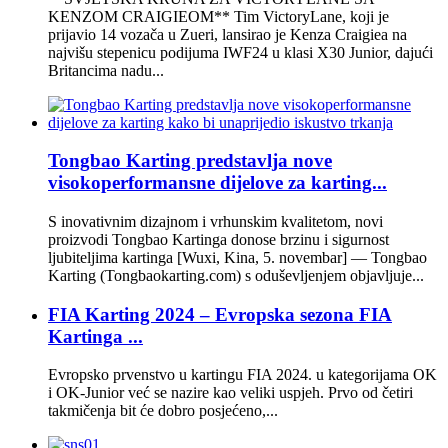
KENZOM CRAIGIEOM** Tim VictoryLane, koji je
prijavio 14 vozača u Zueri, lansirao je Kenza Craigiea na
najvišu stepenicu podijuma IWF24 u klasi X30 Junior, dajući
Britancima nadu...
Tongbao Karting predstavlja nove
visokoperformansne dijelove za karting...
S inovativnim dizajnom i vrhunskim kvalitetom, novi
proizvodi Tongbao Kartinga donose brzinu i sigurnost
ljubiteljima kartinga [Wuxi, Kina, 5. novembar] — Tongbao
Karting (Tongbaokarting.com) s oduševljenjem objavljuje...
FIA Karting 2024 – Evropska sezona FIA
Kartinga ...
Evropsko prvenstvo u kartingu FIA 2024. u kategorijama OK
i OK-Junior već se nazire kao veliki uspjeh. Prvo od četiri
takmičenja bit će dobro posjećeno,...