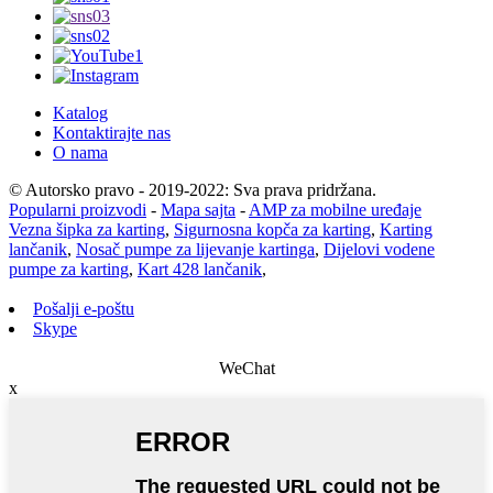
Katalog
Kontaktirajte nas
O nama
© Autorsko pravo - 2019-2022: Sva prava pridržana.
Popularni proizvodi
-
Mapa sajta
-
AMP za mobilne uređaje
Vezna šipka za karting
,
Sigurnosna kopča za karting
,
Karting
lančanik
,
Nosač pumpe za lijevanje kartinga
,
Dijelovi vodene
pumpe za karting
,
Kart 428 lančanik
,
Pošalji e-poštu
Skype
WeChat
x